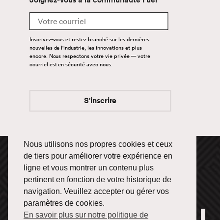
Email
Transporteurs
Inscrivez-vous et restez branché sur les dernières
Travaillons ensemble au
nouvelles de l'industrie, les innovations et plus
succès de Fuel
encore. Nous respectons votre vie privée — votre
Comment commencer?
courriel est en sécurité avec nous.
Restons
S'inscrire
connectés
Nous utilisons nos propres cookies et ceux
Suivez-nous et restez
branchés.
de tiers pour améliorer votre expérience en
ligne et vous montrer un contenu plus
1 866 433-3835
pertinent en fonction de votre historique de
navigation. Veuillez accepter ou gérer vos
paramètres de cookies.
En savoir plus sur notre politique de