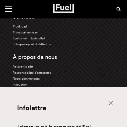
Haut
Toggle
navigation
Services
Truckload
Transport en vrac
Équipement Spécialisé
Entreposage et distribution
À propos de nous
Relever le défi
Responsabilité d’entreprise
Notre communauté
Innovation
Carrières
Infolettre
La vie chez Fuel
Avantages
Découvrez les opportunités
Conduisez avec nous
Joignez-vous à la communauté Fuel