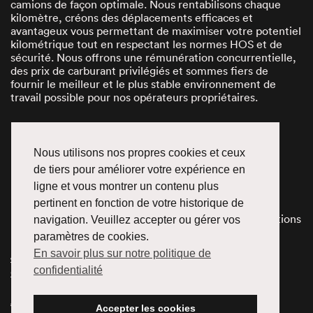
camions de façon optimale. Nous rentabilisons chaque
kilomètre, créons des déplacements efficaces et
avantageux vous permettant de maximiser votre potentiel
kilométrique tout en respectant les normes HOS et de
sécurité. Nous offrons une rémunération concurrentielle,
des prix de carburant privilégiés et sommes fiers de
fournir le meilleur et le plus stable environnement de
travail possible pour nos opérateurs propriétaires.
Ce que nous offrons
Nous utilisons nos propres cookies et ceux
de tiers pour améliorer votre expérience en
Environnement axé sur la sécurité avant tout
ligne et vous montrer un contenu plus
Kilométrage légal maximal
Environnement de travail positif
pertinent en fonction de votre historique de
Structure de rémunération compétitive avec options
navigation. Veuillez accepter ou gérer vos
d’assurances avantageuses
paramètres de cookies.
En savoir plus sur notre politique de
Joignez-vous à notre équipe de chauffeurs
exploitants
confidentialité
Application Facile
Accepter les cookies