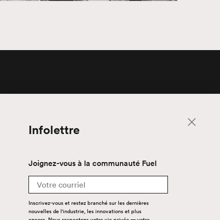
Infolettre
Infolettre
Joignez-vous à la communauté
Fuel
Email
Joignez-vous à la communauté Fuel
Email
Inscrivez-vous et restez branché sur les
dernières nouvelles de l’industrie, les
innovations et plus encore. Nous respectons
Inscrivez-vous et restez branché sur les dernières
votre vie privée – votre courriel est en
nouvelles de l'industrie, les innovations et plus
sécurité avec nous.
encore. Nous respectons votre vie privée — votre