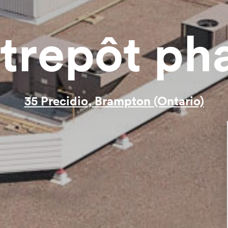
trepôt ph
35 Precidio, Brampton (Ontario)