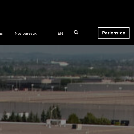
Parlons-en
as
Nos bureaux
EN