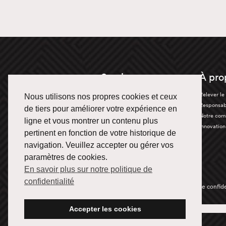
Services
À pro
Truckload
Relever le 
Nous utilisons nos propres cookies et ceux
Transport en vrac
Responsabi
de tiers pour améliorer votre expérience en
Équipement Spécialisé
Notre com
ligne et vous montrer un contenu plus
Entreposage et distribution
Innovation
pertinent en fonction de votre historique de
navigation. Veuillez accepter ou gérer vos
paramètres de cookies.
En savoir plus sur notre politique de
confidentialité
© 2026 Fuel Transport.
Politique de confide
Accepter les cookies