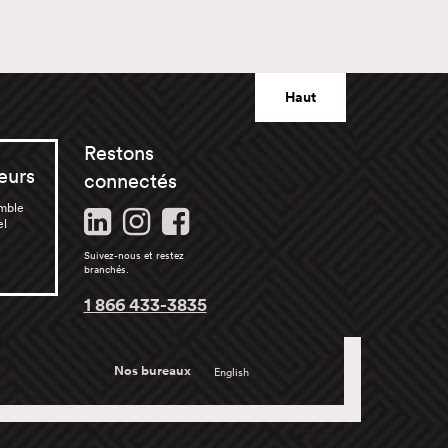
Haut
Restons
eurs
connectés
emble
el
Suivez-nous et restez
branchés.
1 866 433-3835
Nos bureaux
English