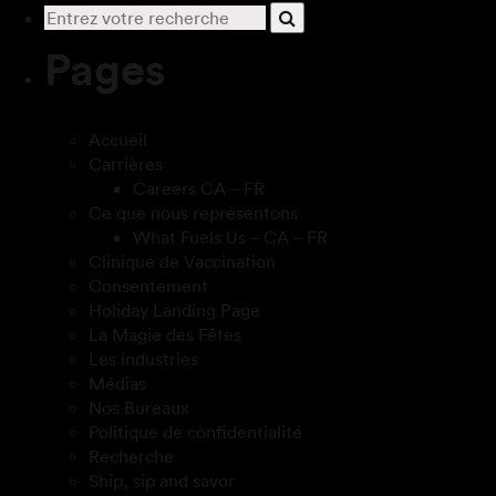
Pages
Accueil
Carrières
Careers CA – FR
Ce que nous représentons
What Fuels Us – CA – FR
Clinique de Vaccination
Consentement
Holiday Landing Page
La Magie des Fêtes
Les industries
Médias
Nos Bureaux
Politique de confidentialité
Recherche
Ship, sip and savor