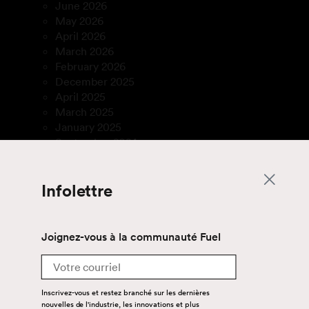
June 2026
May 2026
April 2026
March 2026
February 2026
December 2025
April 2025
March 2025
January 2025
September 2024
July 2024
June 2024
Infolettre
April 2024
August 2023
July 2023
March 2023
Joignez-vous à la communauté Fuel
January 2023
Email
December 2022
November 2022
Inscrivez-vous et restez branché sur les dernières
September 2022
nouvelles de l'industrie, les innovations et plus