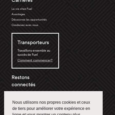
Carrières
La vie chez Fuel
Avantages
Découvrez les opportunités
Conduisez avec nous
Transporteurs
Travaillons ensemble au
succès de Fuel
Comment commencer?
Restons
connectés
Nous utilisons nos propres cookies et ceux
Suivez-nous et restez
branchés.
de tiers pour améliorer votre expérience en
ligne et vous montrer un contenu plus