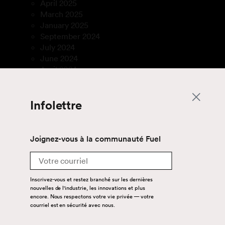
April 2025
March 2025
January 2025
September 2024
July 2024
June 2024
April 2024
August 2023
July 2023
Infolettre
March 2023
January 2023
December 2022
November 2022
Joignez-vous à la communauté Fuel
September 2022
Email
July 2022
December 2021
March 2020
Inscrivez-vous et restez branché sur les dernières
nouvelles de l'industrie, les innovations et plus
October 2019
encore. Nous respectons votre vie privée — votre
September 2019
courriel est en sécurité avec nous.
August 2019
June 2018