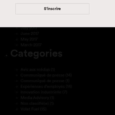
May 2018
S'inscrire
January 2018
November 2017
August 2017
July 2017
June 2017
May 2017
March 2017
Categories
Avis aux médias
(1)
Communiqué de presse
(14)
Communiqué de presse
(1)
Expériences d'employés
(14)
Innovation industrielle
(7)
Media Advisory
(1)
Non classifié(e)
(1)
Volet Fuel
(15)