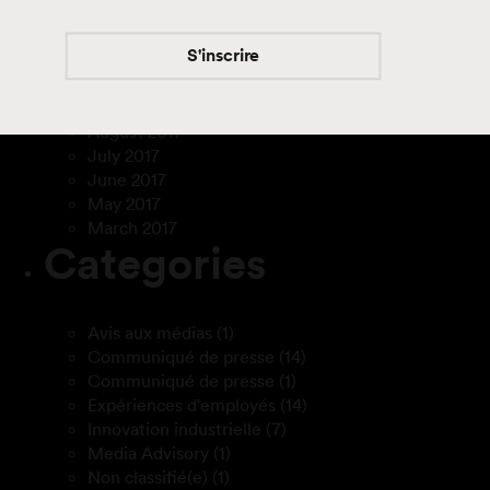
August 2019
June 2018
S'inscrire
May 2018
January 2018
November 2017
August 2017
July 2017
June 2017
May 2017
March 2017
Categories
Avis aux médias
(1)
Communiqué de presse
(14)
Communiqué de presse
(1)
Expériences d'employés
(14)
Innovation industrielle
(7)
Media Advisory
(1)
Non classifié(e)
(1)