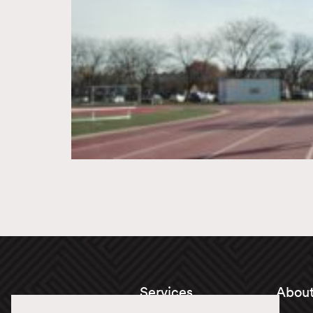
Services
About