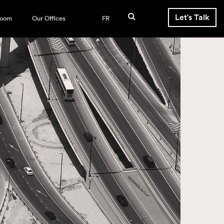
Let's Talk
room
Our Offices
FR