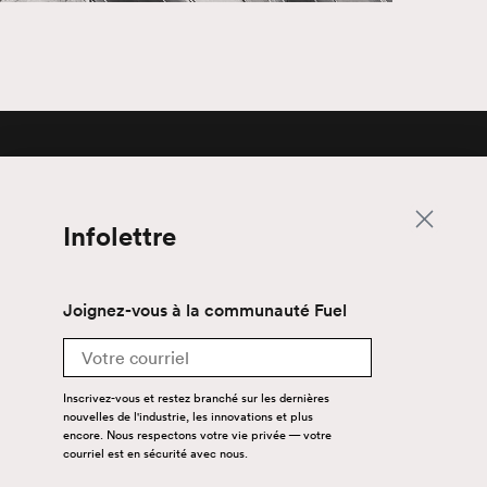
Newsletter
Infolettre
Join the Fuel community
Joignez-vous à la communauté Fuel
Email
Email
Sign up to stay up-to-date with the latest
Inscrivez-vous et restez branché sur les dernières
news, industry innovations and more. We
nouvelles de l'industrie, les innovations et plus
value your privacy — your email is safe with
encore. Nous respectons votre vie privée — votre
us.
courriel est en sécurité avec nous.